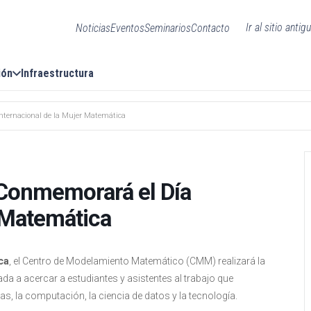
Ir al sitio antig
Noticias
Eventos
Seminarios
Contacto
ión
Infraestructura
nternacional de la Mujer Matemática
 Conmemorará el Día
r Matemática
ca
, el Centro de Modelamiento Matemático (CMM) realizará la
ada a acercar a estudiantes y asistentes al trabajo que
s, la computación, la ciencia de datos y la tecnología.