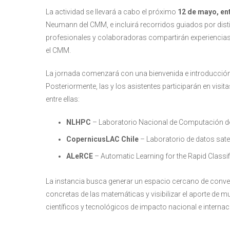
La actividad se llevará a cabo el próximo
12 de mayo, ent
Neumann del CMM, e incluirá recorridos guiados por disti
profesionales y colaboradoras compartirán experiencias 
el CMM.
La jornada comenzará con una bienvenida e introducción g
Posteriormente, las y los asistentes participarán en visita
entre ellas:
NLHPC
– Laboratorio Nacional de Computación de
CopernicusLAC Chile
– Laboratorio de datos sate
ALeRCE
– Automatic Learning for the Rapid Classif
La instancia busca generar un espacio cercano de conve
concretas de las matemáticas y visibilizar el aporte de m
científicos y tecnológicos de impacto nacional e internac