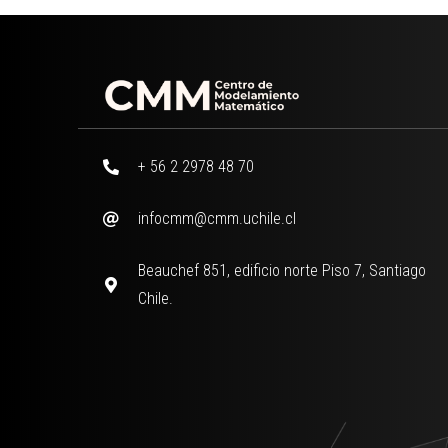
+ 56 2 2978 48 70
infocmm@cmm.uchile.cl
Beauchef 851, edificio norte Piso 7, Santiago
Chile.