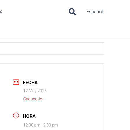
uo
Español
FECHA
12 May 2026
Caducado
HORA
12:00 pm - 2:00 pm