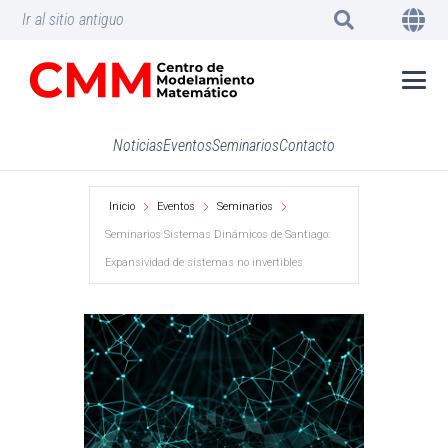
Ir al sitio antiguo
Noticias
Eventos
Seminarios
Contacto
Inicio
Eventos
Seminarios
Seminarios Sistemas Dinámicos de Santiago:
Expansividad de sistemas no invertibles