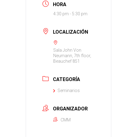
HORA
4:30 pm - 5:30 pm
LOCALIZACIÓN
Sala John Von
Neumann, 7th floor,
Beauchef 851
CATEGORÍA
Seminarios
ORGANIZADOR
CMM