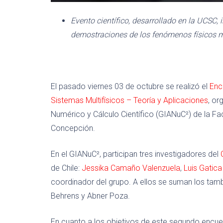
Evento científico, desarrollado en la UCSC,
demostraciones de los fenómenos físicos 
El pasado viernes 03 de octubre se realizó el
Enc
Sistemas Multifísicos – Teoría y Aplicaciones
, or
Numérico y Cálculo Científico (GIANuC²) de la Fac
Concepción.
En el GIANuC², participan tres investigadores del
de Chile:
Jessika Camaño Valenzuela
,
Luis Gatica
coordinador del grupo. A ellos se suman los ta
Behrens y Abner Poza.
En cuanto a los objetivos de este segundo encu