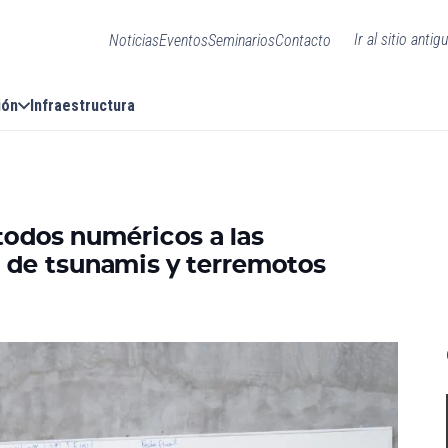
Ir al sitio antig
Noticias
Eventos
Seminarios
Contacto
ión
Infraestructura
étodos numéricos a las
o de tsunamis y terremotos