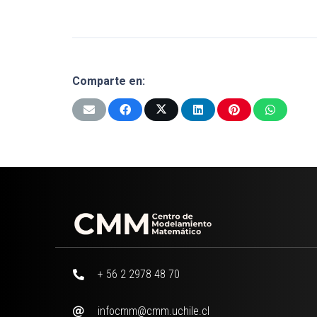
Comparte en:
+ 56 2 2978 48 70
infocmm@cmm.uchile.cl