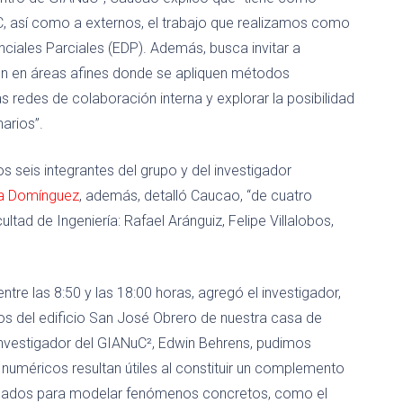
C, así como a externos, el trabajo que realizamos como
ciales Parciales (EDP). Además, busca invitar a
jen en áreas afines donde se apliquen métodos
s redes de colaboración interna y explorar la posibilidad
narios”.
s seis integrantes del grupo y del investigador
za Domínguez
, además, detalló Caucao, “de cuatro
tad de Ingeniería: Rafael Aránguiz, Felipe Villalobos,
tre las 8:50 y las 18:00 horas, agregó el investigador,
rios del edificio San José Obrero de nuestra casa de
l investigador del GIANuC², Edwin Behrens, pudimos
uméricos resultan útiles al constituir un complemento
pleados para modelar fenómenos concretos, como el