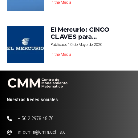
In the Media
El Mercurio: CINCO
CLAVES para…
Publicado
10 de Mayo de 2020
In the Media
Nuestras Redes sociales
+ 56 2 2978 48 70
infocmm@cmm.uchile.cl