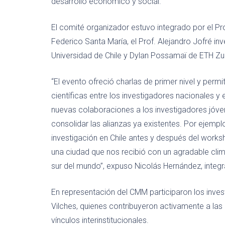
desarrollo económico y social.
El comité organizador estuvo integrado por el Pr
Federico Santa María, el Prof. Alejandro Jofré 
Universidad de Chile y Dylan Possamaï de ETH Zur
“El evento ofreció
charlas de primer nivel y perm
científicas entre los investigadores nacionales y 
nuevas colaboraciones a los investigadores jóven
consolidar las alianzas ya existentes. Por ejempl
investigación en Chile antes y después del work
una ciudad que nos recibió con un agradable clima 
sur del mundo”, expuso
Nicolás Hernández, integ
En representación del CMM participaron los inves
Vilches, quienes contribuyeron activamente a las
vínculos interinstitucionales.