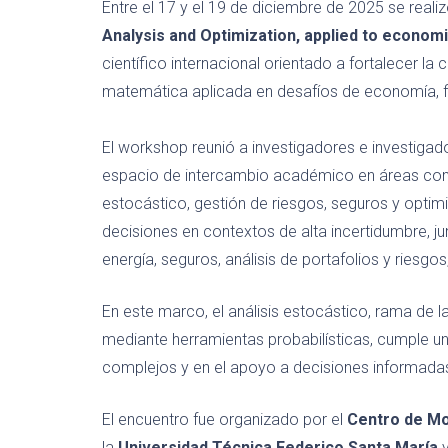
Entre el 17 y el 19 de diciembre de 2025 se reali
Analysis and Optimization, applied to econom
científico internacional orientado a fortalecer l
matemática aplicada en desafíos de economía, fi
El workshop reunió a investigadores e investig
espacio de intercambio académico en áreas como
estocástico, gestión de riesgos, seguros y optimiz
decisiones en contextos de alta incertidumbre, j
energía, seguros, análisis de portafolios y riesgos
En este marco, el análisis estocástico, rama de 
mediante herramientas probabilísticas, cumple u
complejos y en el apoyo a decisiones informadas 
El encuentro fue organizado por el
Centro de Mo
la
Universidad Técnica Federico Santa María