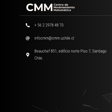
+ 56 2 2978 48 70
infocmm@cmm.uchile.cl
Beauchef 851, edificio norte Piso 7, Santiago
Chile.