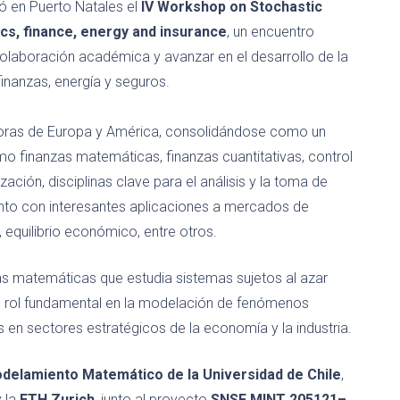
zó en Puerto Natales el
IV Workshop on Stochastic
ics, finance, energy and insurance
, un encuentro
a colaboración académica y avanzar en el desarrollo de la
nanzas, energía y seguros.
adoras de Europa y América, consolidándose como un
 finanzas matemáticas, finanzas cuantitativas, control
ación, disciplinas clave para el análisis y la toma de
unto con interesantes aplicaciones a mercados de
, equilibrio económico, entre otros.
las matemáticas que estudia sistemas sujetos al azar
n rol fundamental en la modelación de fenómenos
en sectores estratégicos de la economía y la industria.
delamiento Matemático de la Universidad de Chile
,
y la
ETH Zurich
, junto al proyecto
SNSF MINT 205121–