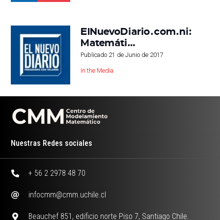
ElNuevoDiario.com.ni:
Matemáti…
Publicado
21 de Junio de 2017
In the Media
Nuestras Redes sociales
+ 56 2 2978 48 70
infocmm@cmm.uchile.cl
Beauchef 851, edificio norte Piso 7, Santiago Chile.