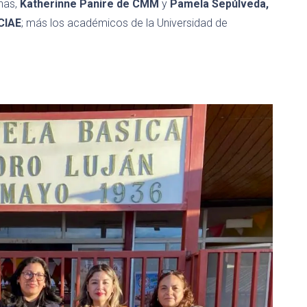
unas,
Katherinne Panire de CMM
y
Pamela Sepúlveda,
CIAE
; más los académicos de la Universidad de