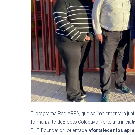
El programa Red ARPA, que se implementará junt
forma parte de
Efecto Colectivo Norte,
una inicia
BHP Foundation, orientada a
fortalecer los apr