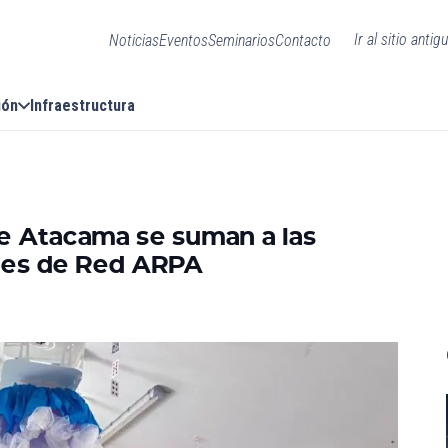
Ir al sitio antig
Noticias
Eventos
Seminarios
Contacto
ión
Infraestructura
 Atacama se suman a las
ales de Red ARPA