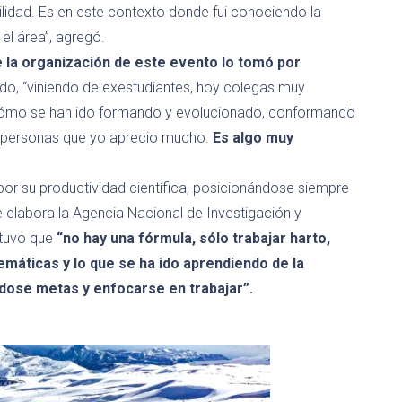
lidad. Es en este contexto donde
fui conociendo la
 el
á
rea
”, agregó.
 la organización de este evento lo tomó por
do, “viniendo de
exestudiantes
, hoy colegas
muy
cómo se han ido forma
ndo y evolucionado, conformando
personas que
yo aprecio mucho
.
Es algo muy
r su productividad científica, posicionándose siempre
e elabora la Agencia Na
cional de Investigación y
stuvo que
“
no hay una fórmula
, sólo
trabajar hart
o,
temáticas
y lo que se ha ido aprendiendo de la
éndose
metas y
enfocarse en
tr
abaja
r
”.