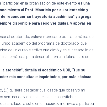
e
“participar en la organización de este evento
es una
cimiento al Prof. Mauricio por su orientación y
 de reconocer su trayectoria académica” y agrega
iempre disponible para resolver dudas, y apoyar en
ngresar al doctorado, estuve interesado
por la
temática de
l único
acad
é
mico
del programa de doctorado, que
cipe de un curso electivo que dictó y en el desarrollo de
es temáticas para desarrollar en una futura tesis de
 la atención
”, detalla el académico UBB, “
fue su
ender mis consultas
e inquietudes, por
más
básicas
go,
(…)
quisiera destacar que
,
desde que observ
ó
mi
los seminarios y charlas
de las que lo invitaban a
 desarrollado la suficiente madurez,
me invito a participar