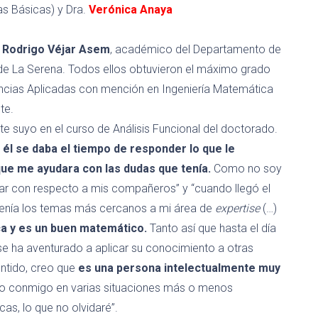
as Básicas)
y
Dra.
Verónica Anaya
.
Rodrigo
Véjar
Asem
, académico del Departamento de
 de La Serena. Todos ellos obtuvieron el m
áximo grado
cias Aplicadas con mención en Ingeniería Matemática
te.
nte suyo en el curso de Análisis Funcional del doctorado.
e
él se daba el tiempo de responder lo que le
que me ayudara con las dudas que tenía.
Como no soy
ar con respecto a mis compañeros” y “cuando llegó el
tenía los temas más cercanos a mi área de
expertise
(…)
a y es un buen matemático.
Tanto así que hasta el día
e ha aventurado a aplicar su conocimiento a otras
entido, creo que
es una persona intelectualmente muy
o conmigo en varias situaciones más o menos
s, lo que no olvidaré”.