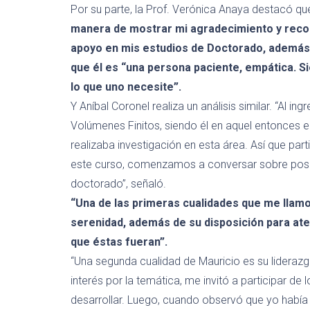
Por su parte
, la Prof. Verónica Anaya destacó qu
manera de mostrar mi agradecimiento y recono
apoyo en mis estudios de Doctorado, además
que él
es
“una persona paciente,
empática
. S
lo que uno necesit
e
”.
Y
Aníbal
Coronel
realiza
un análisis similar. “Al i
Volúmenes Finitos, siendo él en aquel entonces e
realizaba investigación en esta
á
rea.
Así que parti
este curso, comenzamos a conversar sobre posibl
doctorado”, señaló.
“
Una de las primeras cualidades que
me llamo
serenidad, adem
á
s de su disposición para at
que
é
stas fueran
”.
“
Una segunda cualidad de Mauricio es su lideraz
interés por la temática
,
me
invit
ó
a participar de 
desarrollar. Luego, cuando observ
ó
que
yo
había