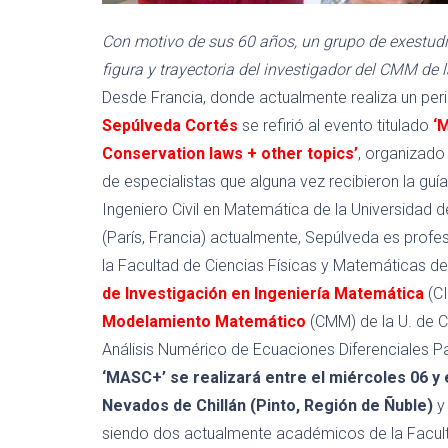
Con motivo de sus 60 años, un grupo de exestudia
figura y trayectoria del investigador del CMM de 
Desde Francia, donde actualmente realiza un perio
Sepúlveda
Cortés
se refirió al evento titulado
‘
Conservation
laws
+
other
topics
’
, organizado
de especialistas que alguna vez re
cibieron la guí
Ingenier
o
Civil
en
Matemática
de la Universidad d
(
Par
ís
, Francia)
actualmente,
Sepúlveda es p
rofes
la Facultad de Ciencias Físicas y Matemáticas de
de Investigación en Ingeniería Matemática
(
CI
Modelamiento Matemático
(CMM) de la U. de C
Análisis Numérico de Ecuaciones Diferenciales P
‘MASC+’ se realizará
entre el miércoles 06
y 
Nevados de Chillán
(Pinto, Región de Ñuble)
y 
siendo
dos actualmente académicos de la Faculta