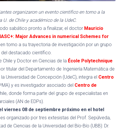
ntes organizaron un evento científico en torno a la
la U. de Chile y académico de la UdeC.
do sabático pronto a finalizar, el doctor
Mauricio
MASC+:
Major
Advances
in
numerical
Schemes
for
 en torno a su trayectoria de investigación por un grupo
a del destacado científico.
e Chile y Doctor en Ciencias de la
École
Polytechnique
or titular
del Departamento de Ingeniería Matemática de
 la
Universidad
de Concepción (
UdeC)
, integra el
Centro
²MA) y es
investigador asociado del
Centro de
hile, donde forma parte del grupo de especialistas en
arciales (AN de
EDPs
).
el viernes 08 de septiembre
próximo
en el hotel
es organizado por tres
extesistas
del Prof. Sepúlveda
,
d de Ciencias de la Universidad del Bío-Bío
(UBB)
:
Dr.