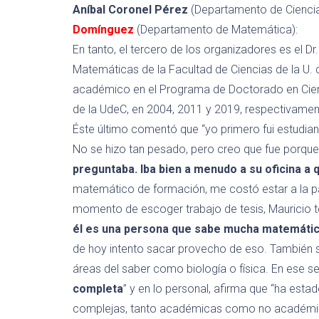
Aníbal
Coronel
Pérez
(Departamento de Cienci
Domínguez
(Departamento de Matemática)
:
E
n tanto,
el tercero de los organizadores es
el
Dr
Matemáticas
de la Facultad de
Ciencias
de la U.
académico en el Programa de Doctorado en Cien
de la
U
deC
,
en
2004
,
2011 y
2019, respectivamen
Éste último comentó que
“yo primero fui estudia
No se hizo tan pesado, pero creo que fue porqu
preguntaba. Iba bien a menudo a su oficina a 
matemático de formación, me costó estar a la p
momento de escoger trabajo de tesis, Mauricio 
él
es una persona que sabe mucha matemátic
de hoy intento sacar provecho de eso.
También s
áreas del saber
como
biología o física. En ese s
completa
” y en lo personal, afirma que “
ha estad
complejas, tanto académicas como no académica