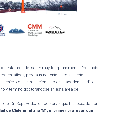
 por esta área del saber
muy tempranamente
.
“
Yo sabía
n matemática
s
, pero
aún no
tenía
claro si
quería
ingenier
o
o
bien
más científico
en
la
a
cademia
”, dijo.
ino y terminó doctorándose en esta
área
de
l
rmó
el Dr. Sepúlveda, “d
e personas que han pasado por
dad
de
Chile
e
n el año
‘
81
,
el primer profesor que