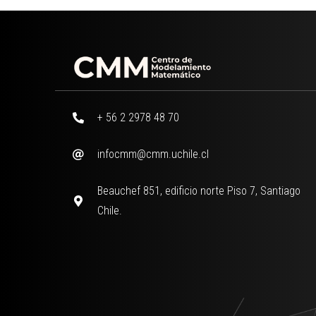
+ 56 2 2978 48 70
infocmm@cmm.uchile.cl
Beauchef 851, edificio norte Piso 7, Santiago
Chile.