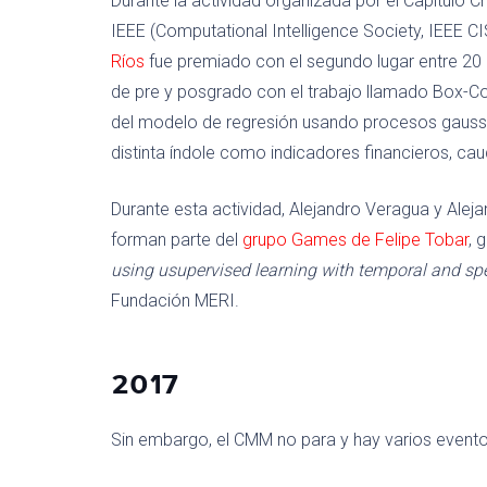
Durante la actividad organizada por el Capítulo C
IEEE (Computational Intelligence Society, IEEE CIS
Ríos
fue premiado con el segundo lugar entre 20
de pre y posgrado con el trabajo llamado Box-C
del modelo de regresión usando procesos gaussi
distinta índole como indicadores financieros, cau
Durante esta actividad, Alejandro Veragua y Aleja
forman parte del
grupo Games de Felipe Tobar
, 
using usupervised learning with temporal and spe
Fundación MERI.
2017
Sin embargo, el CMM no para y hay varios even