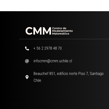
+ 56 2 2978 48 70
infocmm@cmm.uchile.cl
Beauchef 851, edificio norte Piso 7, Santiago
Chile.