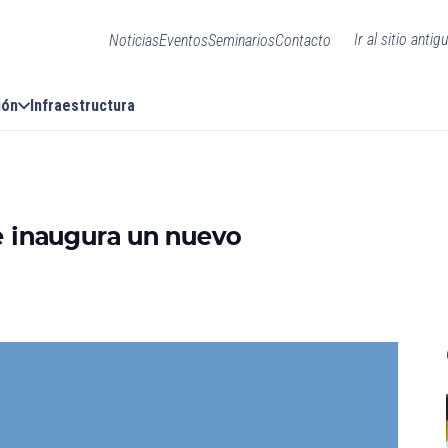
Ir al sitio antig
Noticias
Eventos
Seminarios
Contacto
ión
Infraestructura
e inaugura un nuevo