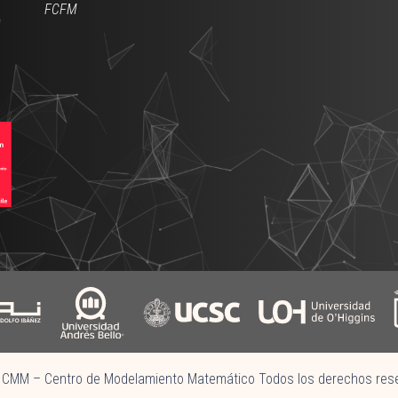
FCFM
CMM – Centro de Modelamiento Matemático Todos los derechos res