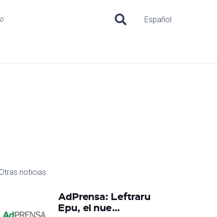
uo
Español
Otras noticias
AdPrensa: Leftraru
Epu, el nue…