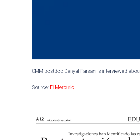
CMM postdoc Danyal Farsani is interviewed about
Source:
El Mercurio