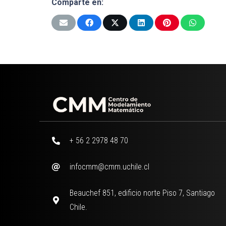
Comparte en:
+ 56 2 2978 48 70
infocmm@cmm.uchile.cl
Beauchef 851, edificio norte Piso 7, Santiago
Chile.