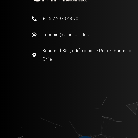
+ 56 2 2978 48 70
infocmm@cmm.uchile.cl
Beauchef 851, edificio norte Piso 7, Santiago
Chile.