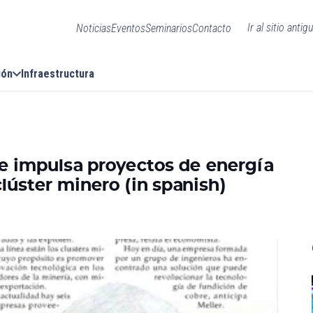
Ir al sitio antig
Noticias
Eventos
Seminarios
Contacto
ión
Infraestructura
le impulsa proyectos de energía
 clúster minero (in spanish)