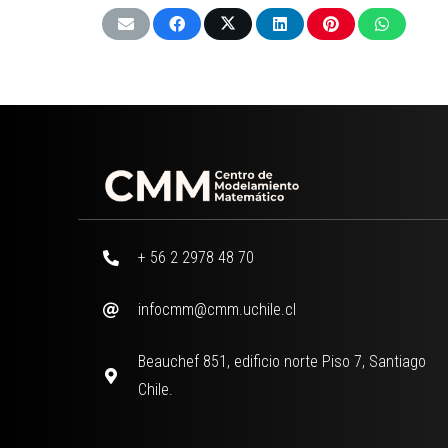
+ 56 2 2978 48 70
infocmm@cmm.uchile.cl
Beauchef 851, edificio norte Piso 7, Santiago
Chile.