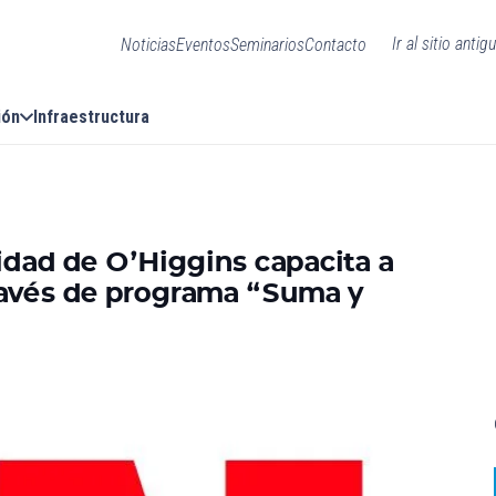
Ir al sitio antig
Noticias
Eventos
Seminarios
Contacto
ión
Infraestructura
idad de O’Higgins capacita a
ravés de programa “Suma y