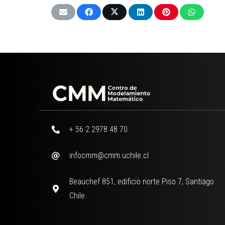
+ 56 2 2978 48 70
infocmm@cmm.uchile.cl
Beauchef 851, edificio norte Piso 7, Santiago
Chile.