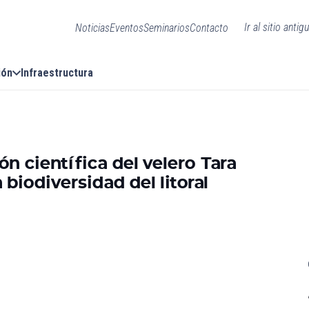
Ir al sitio antig
Noticias
Eventos
Seminarios
Contacto
ión
Infraestructura
n científica del velero Tara
 biodiversidad del litoral