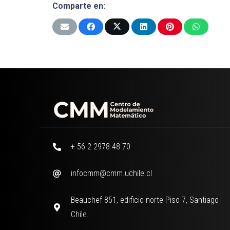
Comparte en:
+ 56 2 2978 48 70
infocmm@cmm.uchile.cl
Beauchef 851, edificio norte Piso 7, Santiago
Chile.