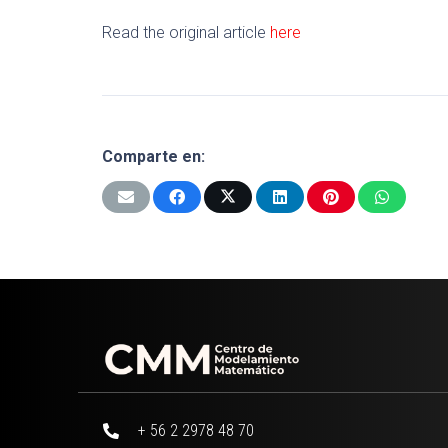
Read the original article
here
Comparte en:
+ 56 2 2978 48 70