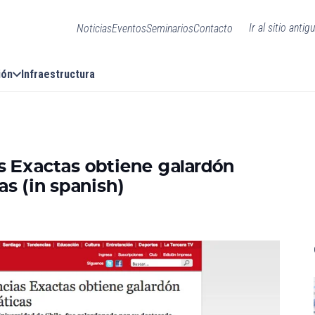
Ir al sitio antig
Noticias
Eventos
Seminarios
Contacto
ión
Infraestructura
s Exactas obtiene galardón
s (in spanish)