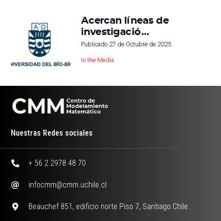
Acercan líneas de
investigació…
Publicado
27 de Octubre de 2025
In the Media
Nuestras Redes sociales
+ 56 2 2978 48 70
infocmm@cmm.uchile.cl
Beauchef 851, edificio norte Piso 7, Santiago Chile.