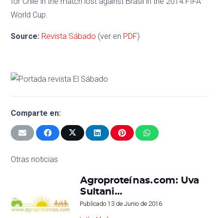
for Chile in the match lost against Brasil in the 2014 FIFA
World Cup.
Source:
Revista Sábado
(ver en
PDF
)
Comparte en:
Otras noticias
Agroproteínas.com: Uva
Sultani…
Publicado
13 de Junio de 2016