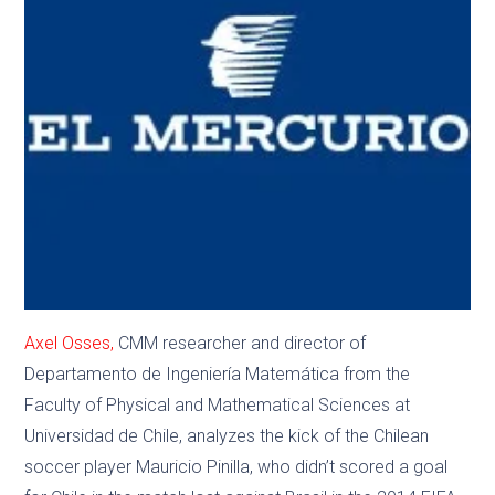
Axel Osses,
CMM researcher and director of
Departamento de Ingeniería Matemática from the
Faculty of Physical and Mathematical Sciences at
Universidad de Chile, analyzes the kick of the Chilean
soccer player Mauricio Pinilla, who didn’t scored a goal