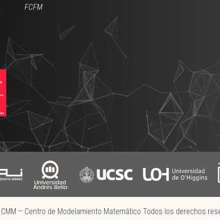
FCFM
CMM – Centro de Modelamiento Matemático Todos los derechos res