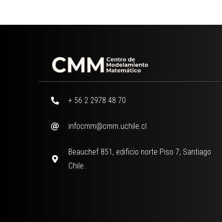
+ 56 2 2978 48 70
infocmm@cmm.uchile.cl
Beauchef 851, edificio norte Piso 7, Santiago
Chile.