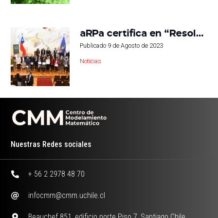
aRPa certifica en “Resol…
Publicado
9 de Agosto de 2023
Noticias
Nuestras Redes sociales
+ 56 2 2978 48 70
infocmm@cmm.uchile.cl
Beauchef 851, edificio norte Piso 7, Santiago Chile.