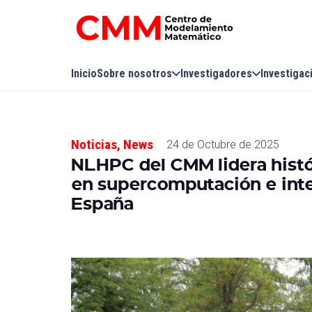
Inicio
Sobre nosotros
Investigadores
Investigac
Noticias
,
News
24 de Octubre de 2025
NLHPC del CMM lidera hist
en supercomputación e inteli
España