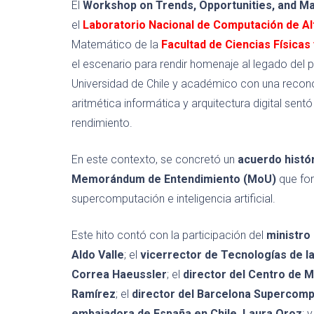
El
Workshop on Trends, Opportunities, and M
el
Laboratorio Nacional de Computación de A
Matemático de la
Facultad de Ciencias Física
el escenario para rendir homenaje al legado del 
Universidad de Chile y académico con una reconoc
aritmética informática y arquitectura digital se
rendimiento.
En este contexto, se concretó un
acuerdo histór
Memorándum de Entendimiento (MoU)
que for
supercomputación e inteligencia artificial.
Este hito contó con la participación del
ministro
Aldo Valle
; el
vicerrector de Tecnologías de la
Correa Haeussler
; el
director del Centro de 
Ramírez
; el
director del Barcelona Supercomp
embajadora de España en Chile, Laura Oroz
; 