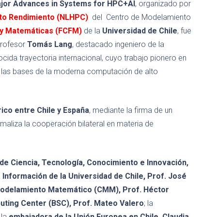
ajor Advances in Systems for HPC+AI
, organizado por
lto Rendimiento (NLHPC)
del Centro de Modelamiento
s y Matemáticas (FCFM)
de la
Universidad de Chile
, fue
profesor
Tomás Lang
, destacado ingeniero de la
ida trayectoria internacional, cuyo trabajo pionero en
ntó las bases de la moderna computación de alto
ico entre Chile y España
, mediante la firma de un
maliza la cooperación bilateral en materia de
 de Ciencia, Tecnología, Conocimiento e Innovación,
 Información de la Universidad de Chile, Prof. José
Modelamiento Matemático (CMM), Prof. Héctor
uting Center (BSC), Prof. Mateo Valero
; la
y la
embajadora de la Unión Europea en Chile, Claudia