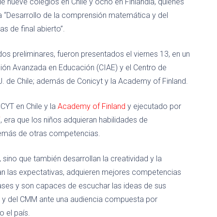
e nueve colegios en Chile y ocho en Finlandia, quienes
ada “Desarrollo de la comprensión matemática y del
 de final abierto”.
os preliminares, fueron presentados el viernes 13, en un
ción Avanzada en Educación (CIAE) y el Centro de
de Chile; además de Conicyt y la Academy of Finland.
CYT en Chile y la
Academy of Finland
y ejecutado por
i
, era que los niños adquieran habilidades de
emás de otras competencias.
ino que también desarrollan la creatividad y la
n las expectativas, adquieren mejores competencias
ases y son capaces de escuchar las ideas de sus
E y del CMM ante una audiencia compuesta por
 el país.