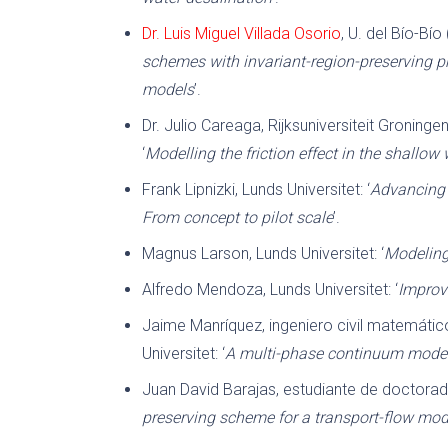
Dr. Luis Miguel Villada Osorio
, U. del Bío-Bí
schemes with invariant-region-preserving p
models
’.
Dr. Julio Careaga, Rijksuniversiteit Groning
‘
Modelling the friction effect in the shallo
Frank Lipnizki, Lunds Universitet: ‘
Advancing 
From concept to pilot scale
’.
Magnus Larson, Lunds Universitet: ‘
Modeling
Alfredo Mendoza, Lunds Universitet: ‘
Improve
Jaime Manríquez, ingeniero civil matemátic
Universitet: ‘
A multi-phase continuum model f
Juan David Barajas, estudiante de doctorado 
preserving scheme for a transport-flow mod