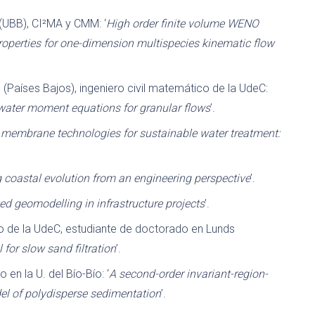
o (UBB), CI²MA y CMM: ‘
High order finite volume WENO
roperties for one-dimension multispecies kinematic flow
en (Países Bajos), ingeniero civil matemático de la UdeC:
w water moment equations for granular flows
’.
membrane technologies for sustainable water treatment:
 coastal evolution from an engineering perspective
’.
d geomodelling in infrastructure projects
’.
o de la UdeC, estudiante de doctorado en Lunds
or slow sand filtration
’.
en la U. del Bío-Bío: ‘
A second-order invariant-region-
el of polydisperse sedimentation
’.