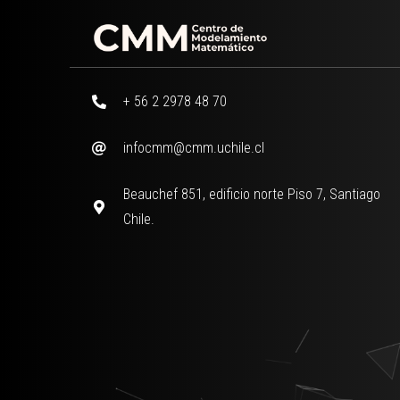
+ 56 2 2978 48 70
infocmm@cmm.uchile.cl
Beauchef 851, edificio norte Piso 7, Santiago
Chile.