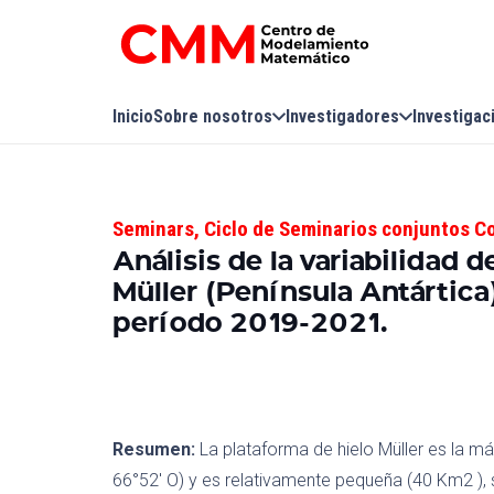
Inicio
Sobre nosotros
Investigadores
Investigac
Seminars
,
Ciclo de Seminarios conjuntos C
Análisis de la variabilidad d
Müller (Península Antártica)
período 2019-2021.
Resumen:
La plataforma de hielo Müller es la más
66°52′ O) y es relativamente pequeña (40 Km2 ), 