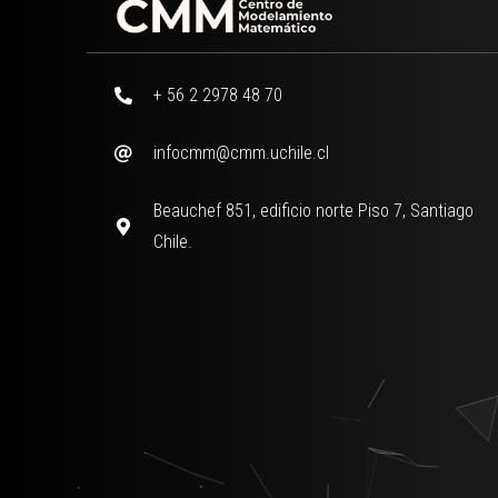
+ 56 2 2978 48 70
infocmm@cmm.uchile.cl
Beauchef 851, edificio norte Piso 7, Santiago
Chile.