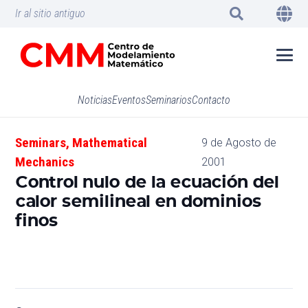
Ir al sitio antiguo
Noticias
Eventos
Seminarios
Contacto
Seminars
,
Mathematical
9 de Agosto de
Mechanics
2001
Control nulo de la ecuación del
calor semilineal en dominios
finos