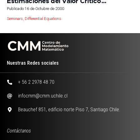
Estimaciones del Valor Critico…
Publicado
16 de Octubre de 2000
Seminars
,
Differential Equations
Nuestras Redes sociales
+ 56 2 2978 48 70
infocmm@cmm.uchile.cl
Beauchef 851, edificio norte Piso 7, Santiago Chile.
Contáctanos