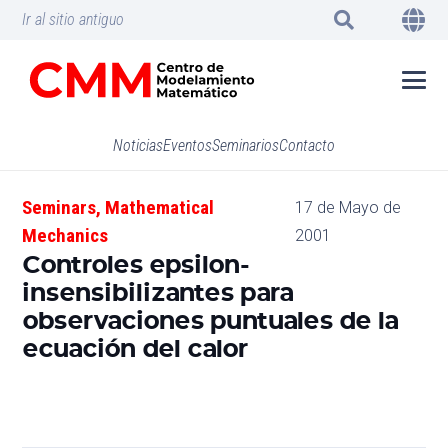
Ir al sitio antiguo
Noticias
Eventos
Seminarios
Contacto
Seminars
,
Mathematical
17 de Mayo de
Mechanics
2001
Controles epsilon-
insensibilizantes para
observaciones puntuales de la
ecuación del calor