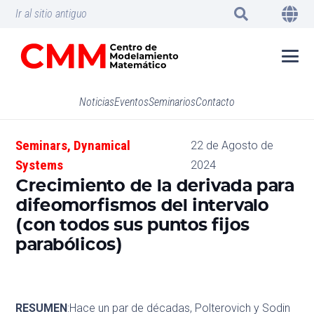
Ir al sitio antiguo
Noticias
Eventos
Seminarios
Contacto
Seminars
,
Dynamical
22 de Agosto de
Systems
2024
Crecimiento de la derivada para
difeomorfismos del intervalo
(con todos sus puntos fijos
parabólicos)
RESUMEN
:Hace un par de décadas, Polterovich y Sodin