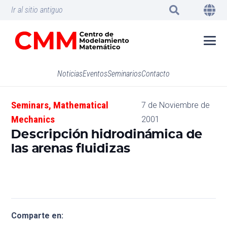
Ir al sitio antiguo
Noticias
Eventos
Seminarios
Contacto
Seminars
,
Mathematical
7 de Noviembre de
Mechanics
2001
Descripción hidrodinámica de
las arenas fluidizas
Comparte en: