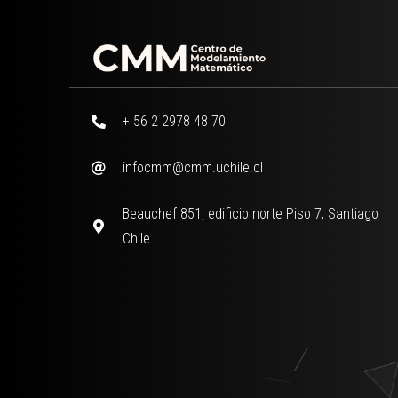
+ 56 2 2978 48 70
infocmm@cmm.uchile.cl
Beauchef 851, edificio norte Piso 7, Santiago
Chile.