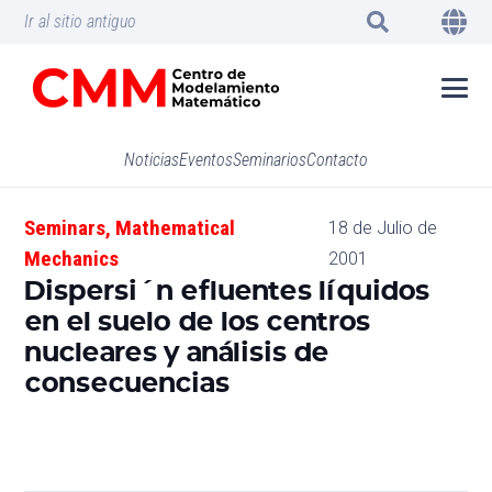
Ir al sitio antiguo
Noticias
Eventos
Seminarios
Contacto
Seminars
,
Mathematical
18 de Julio de
Mechanics
2001
Dispersi´n efluentes líquidos
en el suelo de los centros
nucleares y análisis de
consecuencias