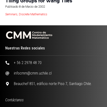
Tiling Groups for wang Tiles
Publicado
8 de Marzo de 2002
Seminars
,
Discrete Mathematics
Nuestras Redes sociales
+ 56 2 2978 48 70
infocmm@cmm.uchile.cl
Beauchef 851, edificio norte Piso 7, Santiago Chile.
Contáctanos