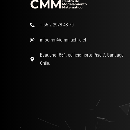
+ 56 2 2978 48 70
infocmm@cmm.uchile.cl
Beauchef 851, edificio norte Piso 7, Santiago
Chile.