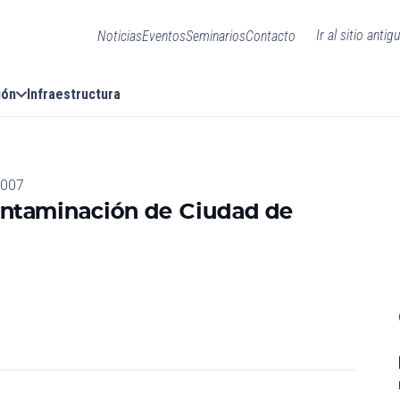
Ir al sitio antig
Noticias
Eventos
Seminarios
Contacto
ión
Infraestructura
2007
contaminación de Ciudad de