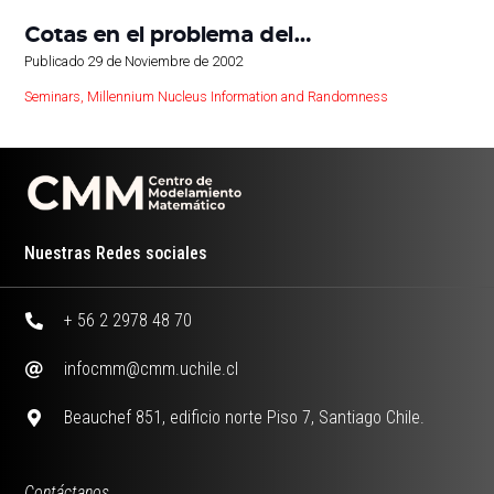
Cotas en el problema del…
Publicado
29 de Noviembre de 2002
Seminars
,
Millennium Nucleus Information and Randomness
Nuestras Redes sociales
+ 56 2 2978 48 70
infocmm@cmm.uchile.cl
Beauchef 851, edificio norte Piso 7, Santiago Chile.
Contáctanos