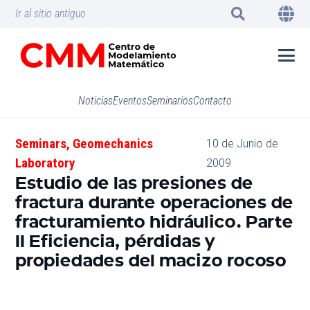
Ir al sitio antiguo
Noticias
Eventos
Seminarios
Contacto
Seminars
,
Geomechanics
10 de Junio de
Laboratory
2009
Estudio de las presiones de
fractura durante operaciones de
fracturamiento hidráulico. Parte
II Eficiencia, pérdidas y
propiedades del macizo rocoso