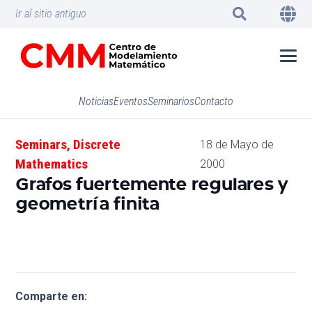
Ir al sitio antiguo
Noticias
Eventos
Seminarios
Contacto
Seminars
,
Discrete
18 de Mayo de
Mathematics
2000
Grafos fuertemente regulares y
geometría finita
Comparte en: