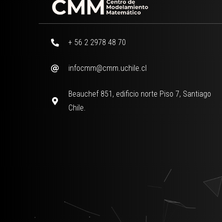
+ 56 2 2978 48 70
infocmm@cmm.uchile.cl
Beauchef 851, edificio norte Piso 7, Santiago
Chile.