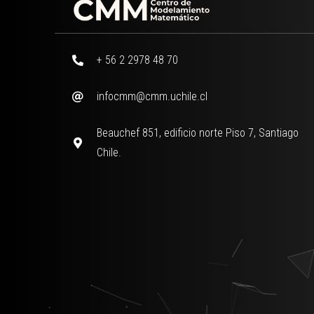
+ 56 2 2978 48 70
infocmm@cmm.uchile.cl
Beauchef 851, edificio norte Piso 7, Santiago
Chile.