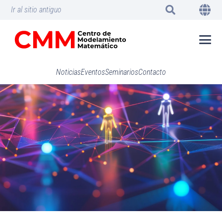
Ir al sitio antiguo
Noticias
Eventos
Seminarios
Contacto