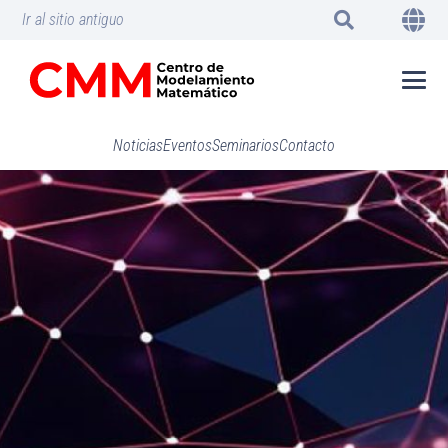
Ir al sitio antiguo
Noticias
Eventos
Seminarios
Contacto