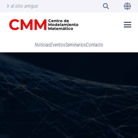
Ir al sitio antiguo
Noticias
Eventos
Seminarios
Contacto