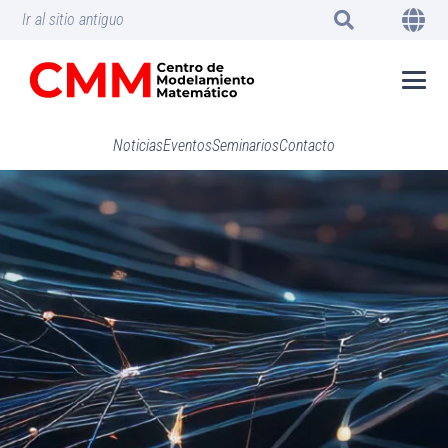
Ir al sitio antiguo
Noticias
Eventos
Seminarios
Contacto