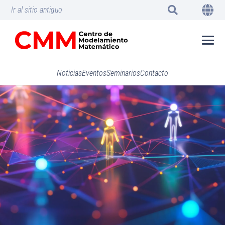
Ir al sitio antiguo
Noticias
Eventos
Seminarios
Contacto