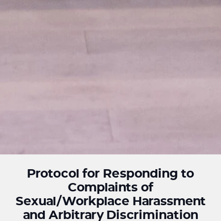
Protocol for Responding to
Complaints of
Sexual/Workplace Harassment
and Arbitrary Discrimination