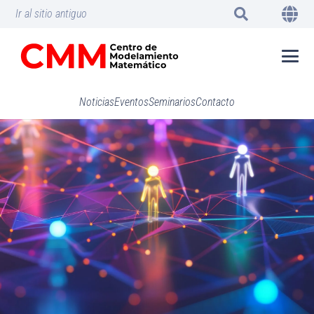
Ir al sitio antiguo
Noticias
Eventos
Seminarios
Contacto