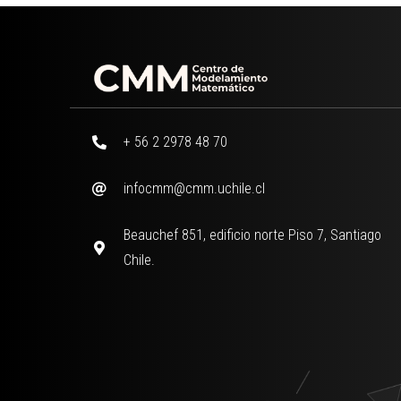
+ 56 2 2978 48 70
infocmm@cmm.uchile.cl
Beauchef 851, edificio norte Piso 7, Santiago
Chile.