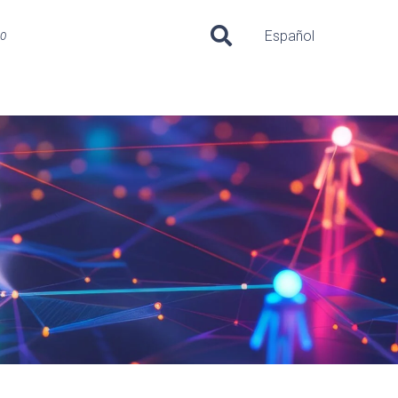
uo
Español