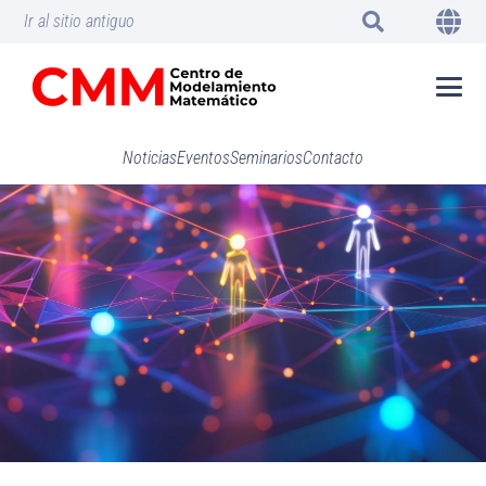
Ir al sitio antiguo
Noticias
Eventos
Seminarios
Contacto