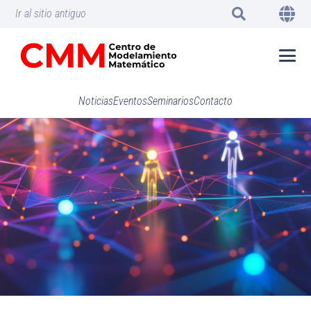
Ir al sitio antiguo
Noticias
Eventos
Seminarios
Contacto