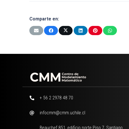
Comparte en:
+ 56 2 2978 48 70
infocmm@cmm.uchile.cl
Beauchef 851, edificio norte Piso 7, Santiago