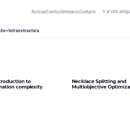
Ir al sitio antig
Noticias
Eventos
Seminarios
Contacto
ión
Infraestructura
troduction to
Necklace Splitting and
mation complexity
Multiobjective Optimiza