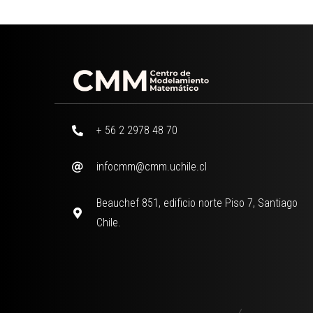
+ 56 2 2978 48 70
infocmm@cmm.uchile.cl
Beauchef 851, edificio norte Piso 7, Santiago
Chile.