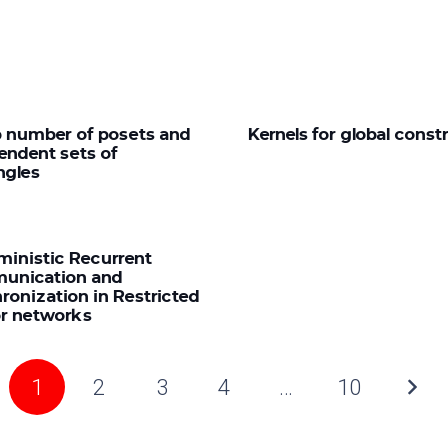
number of posets and
Kernels for global const
endent sets of
ngles
ministic Recurrent
unication and
ronization in Restricted
r networks
1
2
3
4
…
10