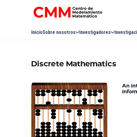
Inicio
Sobre nosotros
Investigadores
Investigac
Discrete Mathematics
An in
infor