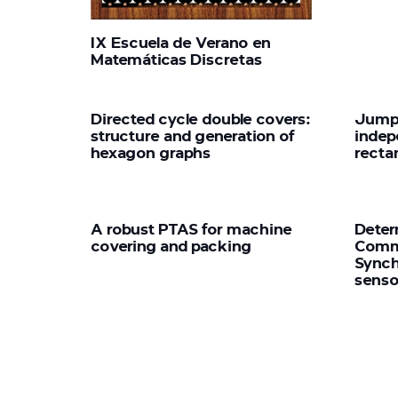
IX Escuela de Verano en
Matemáticas Discretas
Directed cycle double covers:
Jump 
structure and generation of
indep
hexagon graphs
recta
A robust PTAS for machine
Deter
covering and packing
Comm
Synch
senso