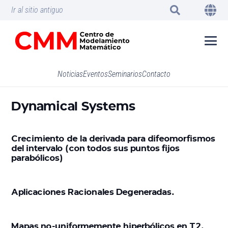
Ir al sitio antiguo
Noticias
Eventos
Seminarios
Contacto
Dynamical Systems
Crecimiento de la derivada para difeomorfismos
del intervalo (con todos sus puntos fijos
parabólicos)
Aplicaciones Racionales Degeneradas.
Mapas no-uniformemente hiperbólicos en T2.